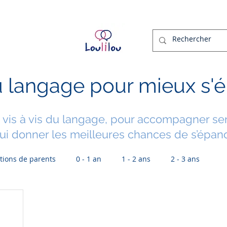
essionnels
Ressources
Vidéos
Podcasts
Témoi
 langage pour mieux s'é
vis à vis du langage
,
pour accompagner ser
lui donner les meilleures chances de s’épano
tions de parents
0 - 1 an
1 - 2 ans
2 - 3 ans