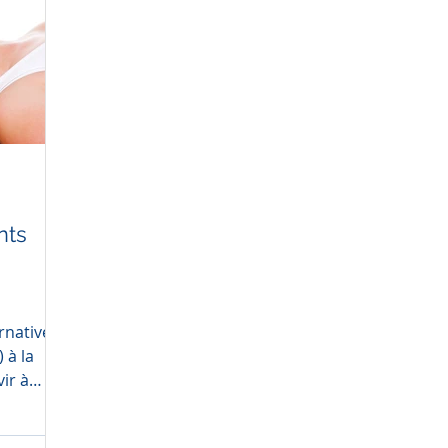
nts
ir à