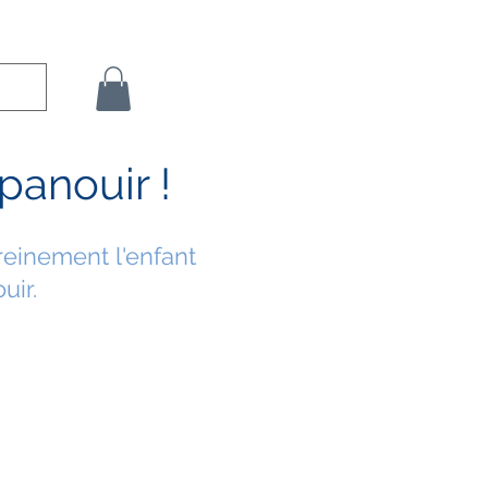
gnages
Médias
Contact
Se connecter
panouir !
einement l'
enfant
uir.