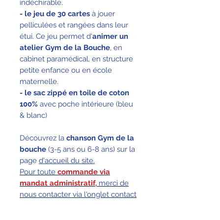
indéchirable.
- le jeu de 30 cartes
à jouer
pelliculées et rangées dans leur
étui. Ce jeu permet d'
animer un
atelier Gym de la Bouche
, en
cabinet paramédical, en structure
petite enfance ou en école
maternelle.
- le sac zippé en toile de coton
100%
avec poche intérieure (bleu
& blanc)
Découvrez la
chanson Gym de la
bouche
(3-5 ans ou 6-8 ans) sur la
page
d'accueil du site.
Pour toute
commande via
mandat administratif,
merci de
nous contacter via l'onglet contact
en haut à droite du site
ou
télécharger le devis à nous