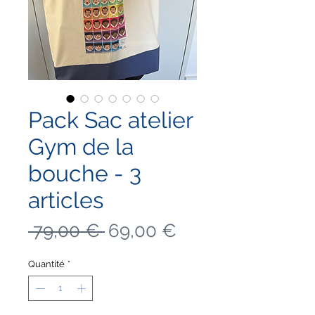
Pack Sac atelier
Gym de la
bouche - 3
articles
Prix
Prix
 79,00 € 
69,00 €
original
promotionnel
Quantité
*